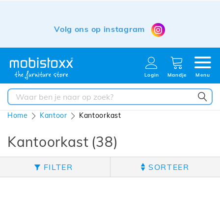
Volg ons op instagram
Login
Mandje
Menu
ZO
Home
Kantoor
Kantoorkast
Kantoorkast
38
FILTER
SORTEER