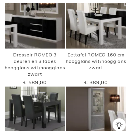
Dressoir ROMEO 3
Eettafel ROMEO 160 cm
deuren en 3 lades
hoogglans wit/hoogglans
hoogglans wit/hoogglans
zwart
zwart
€ 589,00
€ 389,00