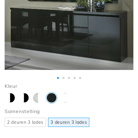
de
afbeeldingen-
gallerij
Ga
Kleur
naar
het
begin
Samenstelling
van
de
2 deuren 3 lades
3 deuren 3 lades
afbeeldingen-
gallerij