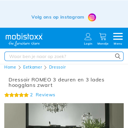
Volg ons op instagram
Login
Mandje
Menu
ZO
Home
Eetkamer
Dressoir
Dressoir ROMEO 3 deuren en 3 lades
hoogglans zwart
Waardering:
2
Reviews
100%
Ga
naar
het
einde
van