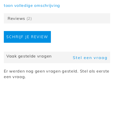
Hoogte (cm)
83
toon volledige omschrijving
Diepte (cm)
50
Breedte (cm)
220
Reviews
2
Collectie
Romeo
Kastindeling
Met lades, Met deuren
Barcode
5400943156706
SCHRIJF JE REVIEW
Bevestiging
Staand
LED-
Nee
verlichting
Samenstelling
3 deuren 3 lades
Vaak gestelde vragen
Stel een vraag
Kleur
Zwart gelakt
Er werden nog geen vragen gesteld. Stel als eerste
een vraag.