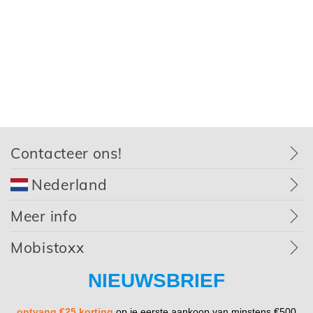
Contacteer ons!
Nederland
Meer info
Mobistoxx
NIEUWSBRIEF
ontvang €25 korting
op je eerste aankoop van minstens €500