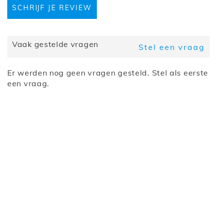
SCHRIJF JE REVIEW
Bevestiging
Staand
LED-
Nee
verlichting
Samenstelling
2 schuifdeuren
Vaak gestelde vragen
Stel een vraag
Kleur
Shetland eik
Indeling
1 garderobestang, 8 legplanken
Er werden nog geen vragen gesteld. Stel als eerste
interieur
een vraag.