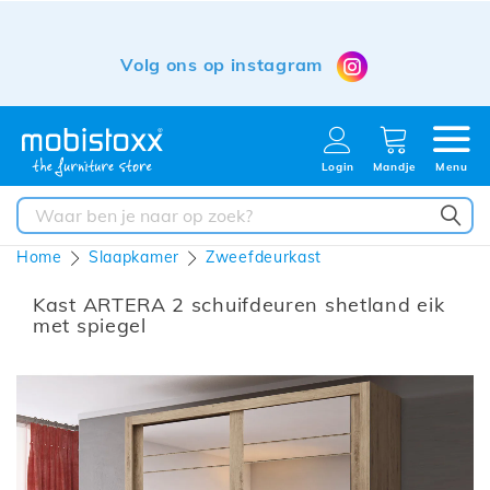
Volg ons op instagram
Login
Mandje
Menu
ZO
Home
Slaapkamer
Zweefdeurkast
Kast ARTERA 2 schuifdeuren shetland eik
met spiegel
Ga
naar
het
einde
van