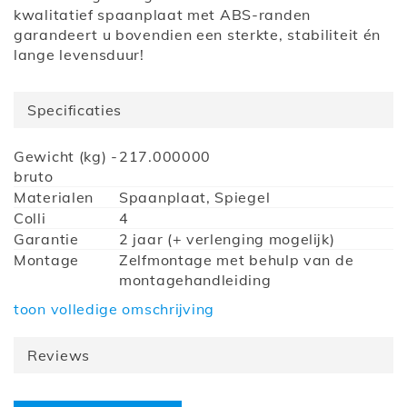
kwalitatief spaanplaat met ABS-randen
garandeert u bovendien een sterkte, stabiliteit én
lange levensduur!
Specificaties
Meer
Gewicht (kg) -
217.000000
informatie
bruto
Materialen
Spaanplaat, Spiegel
Colli
4
Garantie
2 jaar (+ verlenging mogelijk)
Montage
Zelfmontage met behulp van de
montagehandleiding
Hoogte (cm)
215
toon volledige omschrijving
Diepte (cm)
60
Breedte (cm)
203
Reviews
Collectie
Artera
Kastindeling
Met deuren
Barcode
5400943111378