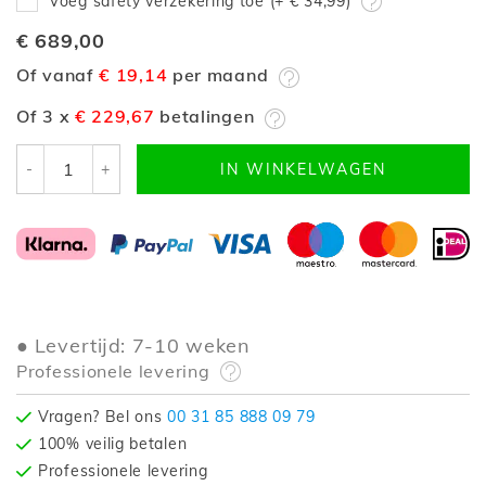
Voeg safety verzekering toe (+
€ 34,99
)
€ 689,00
Of vanaf
€ 19,14
per maand
Of 3 x
€ 229,67
betalingen
-
+
IN WINKELWAGEN
Levertijd: 7-10 weken
Professionele levering
Vragen? Bel ons
00 31 85 888 09 79
100% veilig betalen
Professionele levering