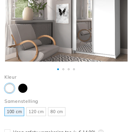
de
afbeeldingen-
gallerij
Ga
Kleur
naar
het
begin
Samenstelling
van
de
100 cm
120 cm
80 cm
afbeeldingen-
gallerij