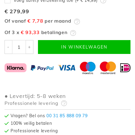
Voeg safety verzekering toe (+
€ 14,99
)
€ 279,99
Of vanaf
€ 7,78
per maand
Of 3 x
€ 93,33
betalingen
-
+
IN WINKELWAGEN
Levertijd: 5-8 weken
Professionele levering
Vragen? Bel ons
00 31 85 888 09 79
100% veilig betalen
Professionele levering