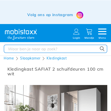
Volg ons op instagram
Login
Mandje
Menu
ZO
Home
Slaapkamer
Kledingkast
Kledingkast SAFIAT 2 schuifdeuren 100 cm
wit
Ga
naar
het
einde
van