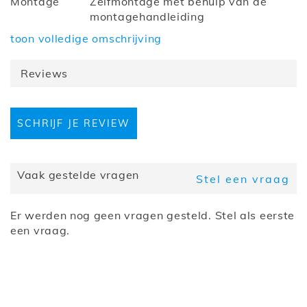
Montage
Zelfmontage met behulp van de
montagehandleiding
Hoogte (cm)
182
toon volledige omschrijving
Diepte (cm)
54.5
Breedte (cm)
100
Reviews
Collectie
Safiat
Kastindeling
Met deuren
Barcode
5400943425086
SCHRIJF JE REVIEW
Bevestiging
Staand
LED-
Nee
verlichting
Samenstelling
100 cm
Vaak gestelde vragen
Stel een vraag
Kleur
Wit
Er werden nog geen vragen gesteld. Stel als eerste
een vraag.