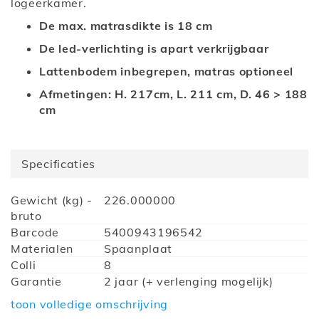
logeerkamer.
De max. matrasdikte is 18 cm
De led-verlichting is apart verkrijgbaar
Lattenbodem inbegrepen, matras optioneel
Afmetingen: H. 217cm, L. 211 cm, D. 46 > 188
cm
Specificaties
Meer
Gewicht (kg) -
226.000000
informatie
bruto
Barcode
5400943196542
Materialen
Spaanplaat
Colli
8
Garantie
2 jaar (+ verlenging mogelijk)
Montage
Zelfmontage met behulp van de
toon volledige omschrijving
montagehandleiding