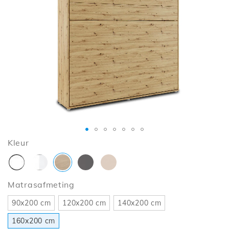
de
afbeeldingen-
gallerij
Ga
Kleur
naar
het
begin
Matrasafmeting
van
de
90x200 cm
120x200 cm
140x200 cm
afbeeldingen-
gallerij
160x200 cm