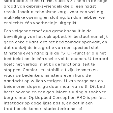
slaapplaats creëert. Het succes zit hem in de hoge
graad van gebruiksvriendelijkheid, een haast
revolutionair mechanisme zorgt voor een wel erg
makkelijke opening en sluiting. En dan hebben we
er slechts één voorbeeldje uitgepikt.
Een volgende troef qua gemak schuilt in de
beveiliging van het opklapbed. Er bestaat namelijk
geen enkele kans dat het bed zomaar openvalt, en
dat dankzij de integratie van een speciaal slot.
Minstens even handig is de “STOP-functie” die het
bed belet om in één snelle val te openen. Uiteraard
hoeft het verhaal niet bij de functionaliteit te
stoppen. Comfort en stabiliteit zijn kenmerken
waar de bedenkers minstens even hard de
aandacht op willen vestigen. U kan zorgeloos op
beide oren slapen, ga daar maar van uit! Dit bed
heeft bovendien een geruisloze sluiting alsook veel
bergruimte. Opklapbed Conception PRO is perfect
inzetbaar op dagelijkse basis, en dat in een
traditionele kamer, studentenkamer of