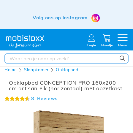
Volg ons op instagram
Login
Mandje
Menu
ZO
Home
Slaapkamer
Opklapbed
Opklapbed CONCEPTION PRO 160x200
cm artisan eik (horizontaal) met opzetkast
Waardering:
8
Reviews
92%
Ga
naar
het
einde
van