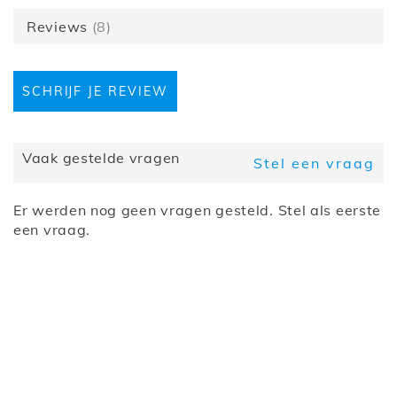
Hoogte (cm)
218
Reviews
8
Diepte (cm)
46
Breedte (cm)
211
Collectie
Conception-Pro
SCHRIJF JE REVIEW
Uitvoering
Horizontaal met opzetkast
Matrasafmeting
160x200 cm
Optie matras
Zonder matras
Kleur
Artisan eik
Vaak gestelde vragen
Stel een vraag
LED-verlichting
Nee
Er werden nog geen vragen gesteld. Stel als eerste
een vraag.