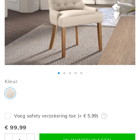
de
afbeeldingen-
gallerij
Ga
Kleur
naar
het
begin
van
de
Voeg safety verzekering toe (+
€ 5,99
)
afbeeldingen-
€ 99,99
gallerij