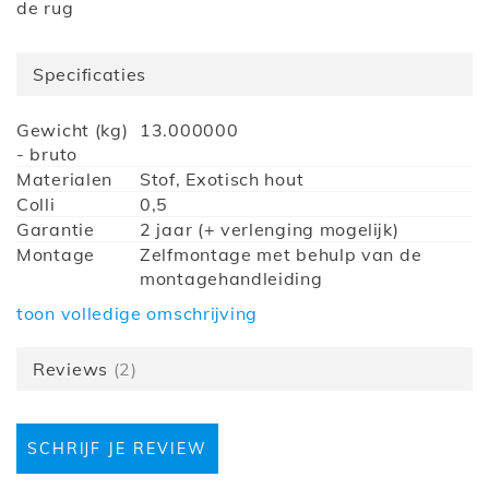
de rug
Specificaties
Meer
Gewicht (kg)
13.000000
informatie
- bruto
Materialen
Stof, Exotisch hout
Colli
0,5
Garantie
2 jaar (+ verlenging mogelijk)
Montage
Zelfmontage met behulp van de
montagehandleiding
Hoogte (cm)
93
toon volledige omschrijving
Diepte (cm)
60
Breedte (cm)
56
Reviews
2
Collectie
Ariane
Zithoogte
50
(cm)
SCHRIJF JE REVIEW
Barcode
5400943150728
Armleuningen
Zonder armleuningen