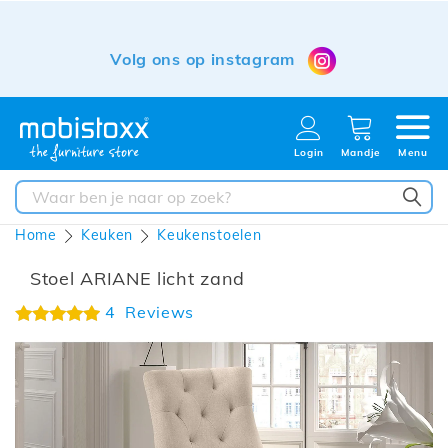
Volg ons op instagram
Login
Mandje
Menu
ZO
Home
Keuken
Keukenstoelen
Stoel ARIANE licht zand
Waardering:
4
Reviews
100%
Ga
naar
het
einde
van