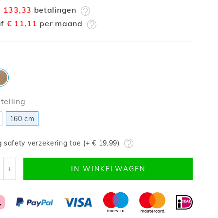
€ 133,33
betalingen
af
€ 11,11
per maand
elling
160 cm
 safety verzekering toe (+
€ 19,99
)
+
IN WINKELWAGEN