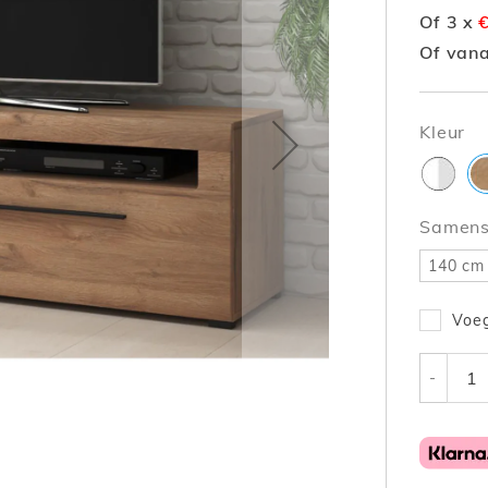
Of 3 x
Of van
Kleur
Samenst
140 cm
Voeg
-