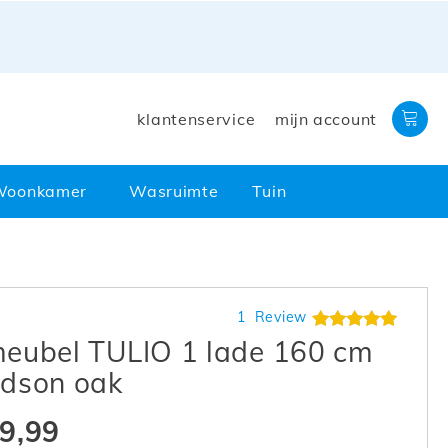
klantenservice
mijn account
Woonkamer
Wasruimte
Tuin
Waardering:
1
Review
100%
eubel TULIO 1 lade 160 cm
dson oak
9,99