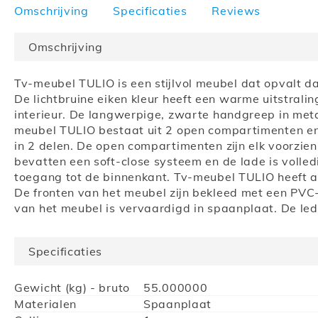
naar
Omschrijving
Specificaties
Reviews
het
begin
Omschrijving
van
de
Tv-meubel TULIO is een stijlvol meubel dat opvalt dan
afbeeldingen-
De lichtbruine eiken kleur heeft een warme uitstrali
gallerij
interieur. De langwerpige, zwarte handgreep in metaa
meubel TULIO bestaat uit 2 open compartimenten en
in 2 delen. De open compartimenten zijn elk voorzi
bevatten een soft-close systeem en de lade is volled
toegang tot de binnenkant. Tv-meubel TULIO heeft a
De fronten van het meubel zijn bekleed met een PVC-f
van het meubel is vervaardigd in spaanplaat. De led-
Specificaties
Meer
Gewicht (kg) - bruto
55.000000
informatie
Materialen
Spaanplaat