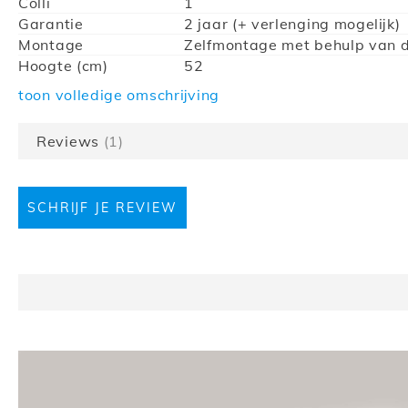
Colli
1
Garantie
2 jaar (+ verlenging mogelijk)
Montage
Zelfmontage met behulp van 
Hoogte (cm)
52
Diepte (cm)
50
toon volledige omschrijving
Breedte (cm)
160
Collectie
Tulio
Reviews
1
Kastindeling
Met legplanken, Met lades
Barcode
5400943170443
Bevestiging
Staand
SCHRIJF JE REVIEW
Kabeldoorgang
Ja
LED-verlichting
Nee
Samenstelling
160 cm
Kleur
Grandson eik