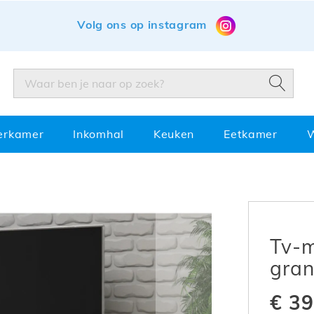
Volg ons op instagram
ZOEK
ZOEK
erkamer
Inkomhal
Keuken
Eetkamer
Tv-m
gran
€ 39