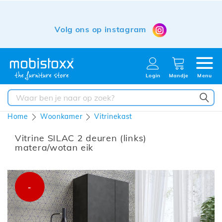
Volg ons op instagram
Login
Mandje
Menu
ZO
Home
Woonkamer
Vitrinekast
Vitrine SILAC 2 deuren (links)
matera/wotan eik
Ga
naar
-
het
einde
van