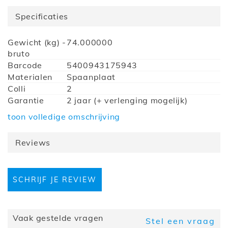
Specificaties
Meer
Gewicht (kg) -
74.000000
informatie
bruto
Barcode
5400943175943
Materialen
Spaanplaat
Colli
2
Garantie
2 jaar (+ verlenging mogelijk)
Montage
Zelfmontage met behulp van de
toon volledige omschrijving
montagehandleiding
Hoogte (cm)
207
Reviews
Diepte (cm)
40
Breedte (cm)
80
Collectie
Silac
SCHRIJF JE REVIEW
Kastindeling
Met deuren
Samenstelling
2 deuren (links)
Optie LED
Zonder led
Kleur
Matera/wotan eik
Vaak gestelde vragen
Stel een vraag