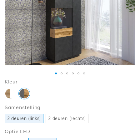
de
afbeeldingen-
gallerij
Ga
Kleur
naar
het
begin
Samenstelling
van
de
2 deuren (links)
2 deuren (rechts)
afbeeldingen-
gallerij
Optie LED